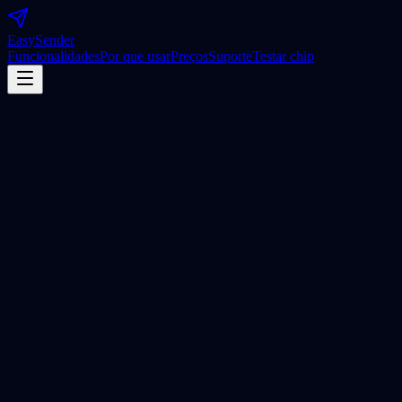
Easy
Sender
Funcionalidades
Por que usar
Preços
Suporte
Testar chip