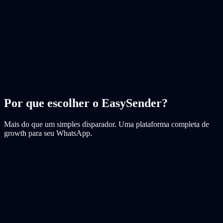
10:23
Oi! Gostaria sim.
10:24
Status
100% Enviado
Por que escolher o
EasySender
?
Mais do que um simples disparador. Uma plataforma completa de
growth para seu WhatsApp.