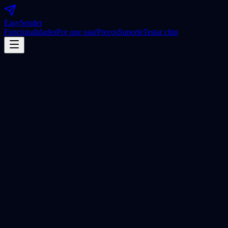
Easy
Sender
Funcionalidades
Por que usar
Preços
Suporte
Testar chip
Instalação Gratuita
Cancele quando quiser.